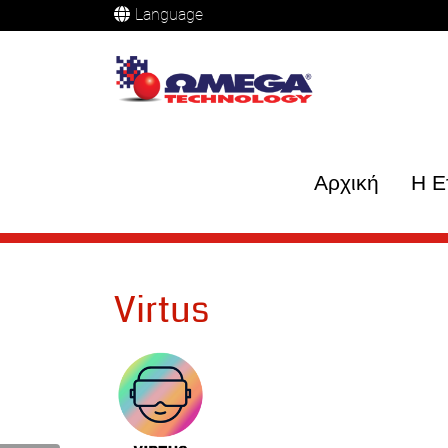
Language
Αρχική
Η Ε
Virtus