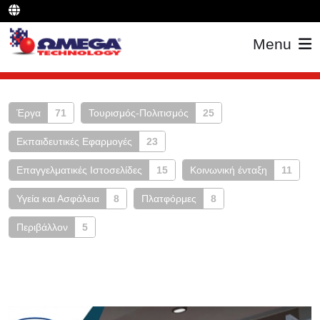
Menu
Έργα
71
Τουρισμός-Πολιτισμός
25
Εκπαιδευτικές Εφαρμογές
23
Επαγγελματικές Ιστοσελίδες
15
Κοινωνική ένταξη
11
Υγεία και Ασφάλεια
8
Πλατφόρμες
8
Περιβάλλον
5