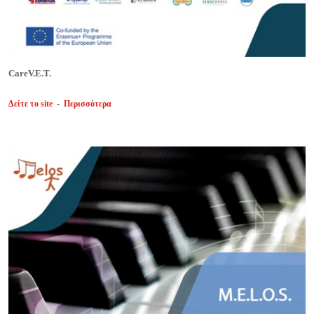
CareV.E.T.
Δείτε το site
-
Περισσότερα