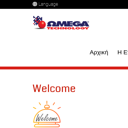
Language
Αρχική
Η Ε
Welcome