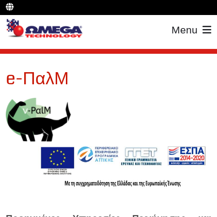
Menu
e-ΠαλΜ